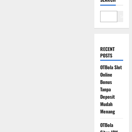
Search
RECENT
POSTS
OTBola Slot
Online
Bonus
Tanpa
Deposit
Mudah
Menang
OTBola