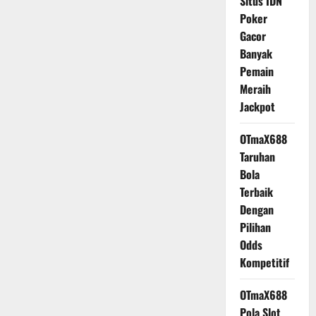
Situs IDN
Poker
Gacor
Banyak
Pemain
Meraih
Jackpot
OTmaX688
Taruhan
Bola
Terbaik
Dengan
Pilihan
Odds
Kompetitif
OTmaX688
Pola Slot