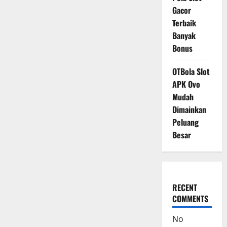
Gacor
Terbaik
Banyak
Bonus
OTBola Slot
APK Ovo
Mudah
Dimainkan
Peluang
Besar
RECENT
COMMENTS
No