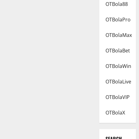
OTBola88
OTBolaPro
OTBolaMax
OTBolaBet
OTBolaWin
OTBolaLive
OTBolaVIP
OTBolaX
SEARCH