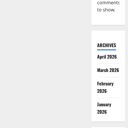
comments
to show.
ARCHIVES
April 2026
March 2026
February
2026
January
2026