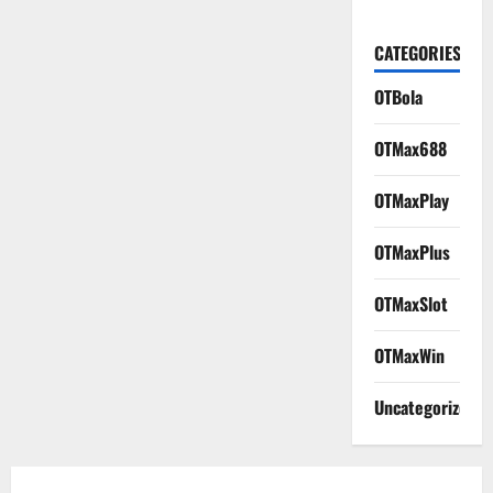
CATEGORIES
OTBola
OTMax688
OTMaxPlay
OTMaxPlus
OTMaxSlot
OTMaxWin
Uncategorized