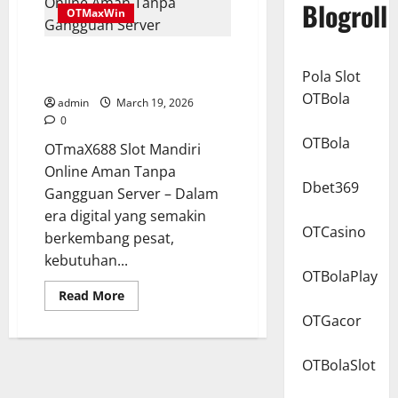
Blogroll
OTMaxWin
OTmaX688 Slot Mandiri Online
Pola Slot
Aman Tanpa Gangguan Server
OTBola
admin
March 19, 2026
0
OTBola
OTmaX688 Slot Mandiri
Online Aman Tanpa
Dbet369
Gangguan Server – Dalam
era digital yang semakin
OTCasino
berkembang pesat,
kebutuhan...
OTBolaPlay
Read
Read More
more
about
OTGacor
OTmaX688
Slot
Mandiri
OTBolaSlot
Online
Aman
Tanpa