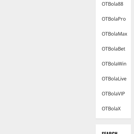
Gangguan
OTBola88
Server
OTBolaPro
OTBolaMax
OTBolaBet
OTBolaWin
OTBolaLive
OTBolaVIP
OTBolaX
SEARCH