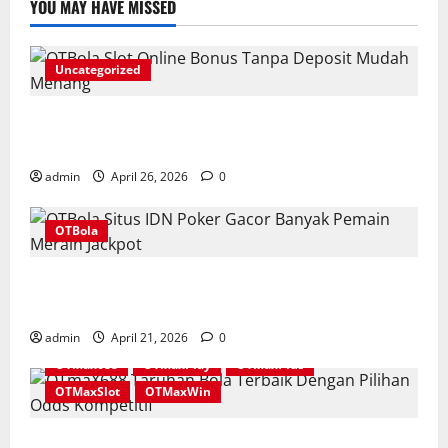
YOU MAY HAVE MISSED
Uncategorized
OTBola Slot Online Bonus Tanpa Deposit Mudah
Menang
admin
April 26, 2026
0
OTBola
OTBola Situs IDN Poker Gacor Banyak Pemain
Meraih Jackpot
admin
April 21, 2026
0
OTMax688
OTMaxPlay
OTMaxPlus
OTMaxSlot
OTMaxWin
OTmaX688 Taruhan Bola Terbaik Dengan Pilihan