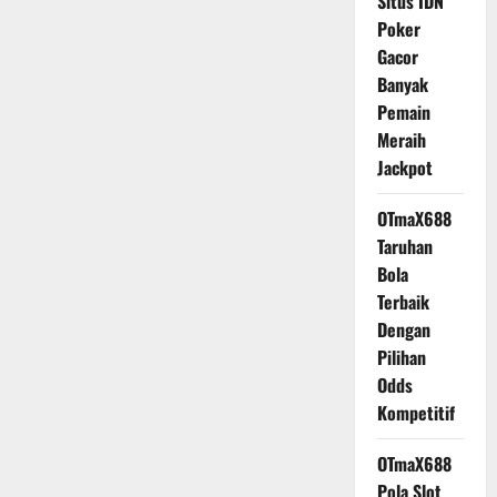
Situs IDN
Poker
Gacor
Banyak
Pemain
Meraih
Jackpot
OTmaX688
Taruhan
Bola
Terbaik
Dengan
Pilihan
Odds
Kompetitif
OTmaX688
Pola Slot