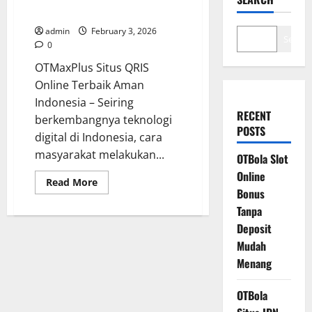
Terbaik Aman Indonesia
admin
February 3, 2026
Search
0
OTMaxPlus Situs QRIS
Online Terbaik Aman
Indonesia – Seiring
RECENT
berkembangnya teknologi
POSTS
digital di Indonesia, cara
masyarakat melakukan...
OTBola Slot
Online
Read
Read More
more
Bonus
about
Tanpa
OTMaxPlus
Situs
Deposit
QRIS
Online
Mudah
Terbaik
Aman
Menang
Indonesia
OTBola