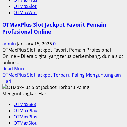
OTMaxPlus
Profesional
OTMaxSlot
OTMaxWin
OTMaxPlus Slot Jackpot Favorit Pemain
Profesional Online
admin
January 15, 2026
0
OTMaxPlus Slot Jackpot Favorit Pemain Profesional
Online – Di era digital yang terus berkembang, dunia slot
online...
Read
Read More
more
OTMaxPlus Slot Jackpot Terbaru Paling Menguntungkan
about
Hari
OTMaxPlus
Slot
Jackpot
OTMax688
Favorit
OTMaxPlay
Pemain
OTMaxPlus
Profesional
OTMaxSlot
Online