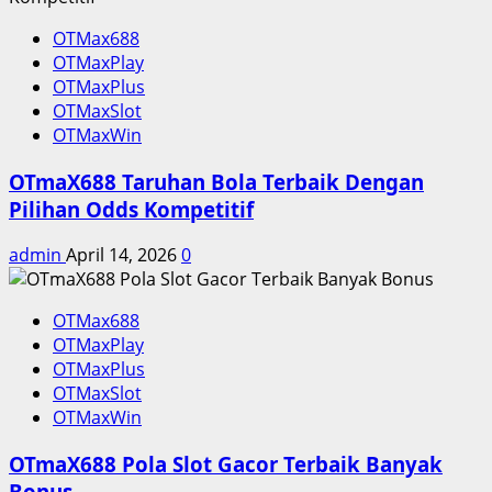
OTMax688
OTMaxPlay
OTMaxPlus
OTMaxSlot
OTMaxWin
OTmaX688 Taruhan Bola Terbaik Dengan
Pilihan Odds Kompetitif
admin
April 14, 2026
0
OTMax688
OTMaxPlay
OTMaxPlus
OTMaxSlot
OTMaxWin
OTmaX688 Pola Slot Gacor Terbaik Banyak
Bonus