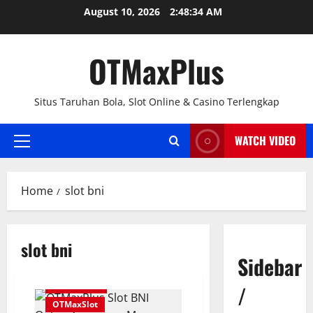
Skip
August 10, 2026
2:48:34 AM
to
content
OTMaxPlus
Situs Taruhan Bola, Slot Online & Casino Terlengkap
WATCH VIDEO
Primary
Menu
Home
slot bni
slot bni
OTMax688
Sidebar
OTMaxPlay
OTMaxPlus
/
OTMaxSlot