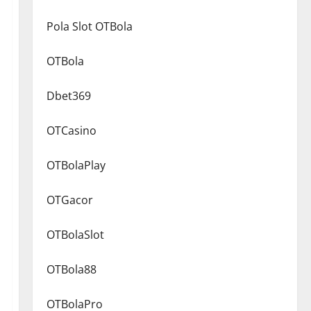
Pola Slot OTBola
OTBola
Dbet369
OTCasino
OTBolaPlay
OTGacor
OTBolaSlot
OTBola88
OTBolaPro