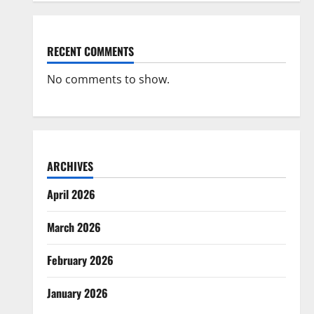
RECENT COMMENTS
No comments to show.
ARCHIVES
April 2026
March 2026
February 2026
January 2026