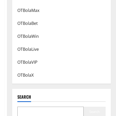
OTBolaMax
OTBolaBet
OTBolaWin
OTBolaLive
OTBolaVIP
OTBolaX
SEARCH
Search