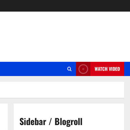
WATCH VIDEO
Sidebar / Blogroll