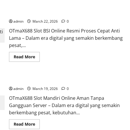
OTmaX688 Slot BSI Online Resmi Proses Cepat Anti Lama
admin
March 22, 2026
0
OTmaX688 Slot BSI Online Resmi Proses Cepat Anti
Lama – Dalam era digital yang semakin berkembang
pesat,...
Read
Read More
more
about
OTmaX688
Slot
BSI
OTmaX688 Slot Mandiri Online Aman Tanpa Gangguan Server
Online
Resmi
admin
March 19, 2026
Proses
0
Cepat
Anti
OTmaX688 Slot Mandiri Online Aman Tanpa
Lama
Gangguan Server – Dalam era digital yang semakin
berkembang pesat, kebutuhan...
Read
Read More
more