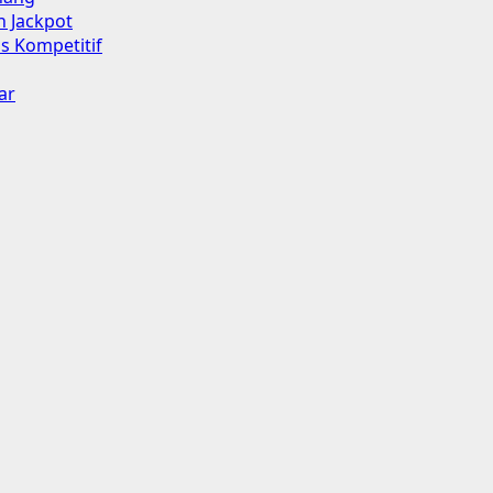
h Jackpot
s Kompetitif
ar