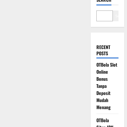
Search
RECENT
POSTS
OTBola Slot
Online
Bonus
Tanpa
Deposit
Mudah
Menang
OTBola