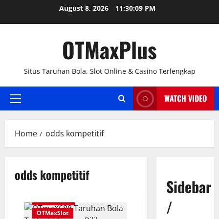
Skip
August 8, 2026
11:30:10 PM
to
content
OTMaxPlus
Situs Taruhan Bola, Slot Online & Casino Terlengkap
WATCH VIDEO
Primary
Menu
Home
odds kompetitif
odds kompetitif
OTMax688
Sidebar
OTMaxPlay
OTMaxPlus
/
OTMaxSlot