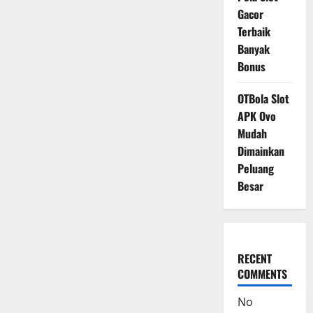
Gacor
Terbaik
Banyak
Bonus
OTBola Slot
APK Ovo
Mudah
Dimainkan
Peluang
Besar
RECENT
COMMENTS
No