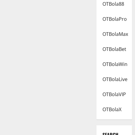
Kompetitif
OTBola88
OTBolaPro
OTBolaMax
OTBolaBet
OTBolaWin
OTBolaLive
OTBolaVIP
OTBolaX
SEARCH