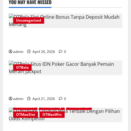
YOU MAY HAVE MISSED
Uncategorized
OTBola Slot Online Bonus Tanpa Deposit Mudah
Menang
admin
April 26, 2026
0
OTBola
OTBola Situs IDN Poker Gacor Banyak Pemain
Meraih Jackpot
admin
April 21, 2026
0
OTMax688
OTMaxPlay
OTMaxPlus
OTMaxSlot
OTMaxWin
OTmaX688 Taruhan Bola Terbaik Dengan Pilihan