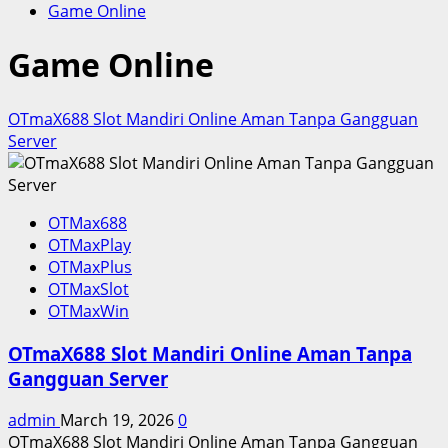
Game Online
Game Online
OTmaX688 Slot Mandiri Online Aman Tanpa Gangguan
Server
OTMax688
OTMaxPlay
OTMaxPlus
OTMaxSlot
OTMaxWin
OTmaX688 Slot Mandiri Online Aman Tanpa
Gangguan Server
admin
March 19, 2026
0
OTmaX688 Slot Mandiri Online Aman Tanpa Gangguan