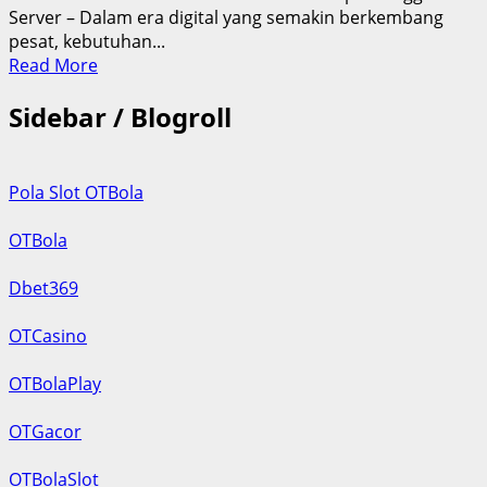
Server – Dalam era digital yang semakin berkembang
pesat, kebutuhan...
Read
Read More
more
Sidebar / Blogroll
about
OTmaX688
Slot
Mandiri
Pola Slot OTBola
Online
Aman
OTBola
Tanpa
Gangguan
Dbet369
Server
OTCasino
OTBolaPlay
OTGacor
OTBolaSlot